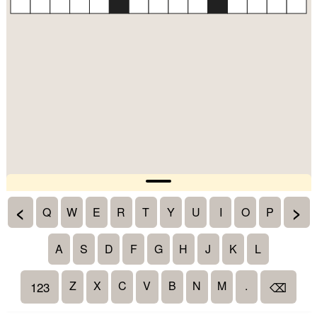
<
>
Q
W
E
R
T
Y
U
I
O
P
A
S
D
F
G
H
J
K
L
Z
X
C
V
B
N
M
.
123
⌫